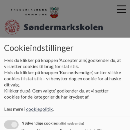
sondermark-skolen
Cookieindstillinger
G
å
Fritidstilbud
SFO
SFO Drivhuset
t
Hvis du klikker på knappen ’Accepter alle’, godkender du, at
i
vi sætter cookies til brug for statistik.
SFO Drivhuset
l
Hvis du klikker på knappen ’Kun nødvendige,’ sætter vi ikke
h
cookies til statistik – vi benytter dog en cookie for at huske
o
dit valg.
v
Kontakt til afdelingerne i SFO Drivhuset
Klikker du på ’Gem valgte’ godkender du, at vi sætter
e
cookies for de kategorier du har krydset af.
Åbningstider:
d
Mandag - Torsdag 07:00-17:00
i
Læs mere i
cookiepolitik
.
Fredag 07:00-16:30
n
d
Nødvendige cookies
(altid nødvendig)
Afdelingernes telefoner er åbne i samme tidsrum som
h