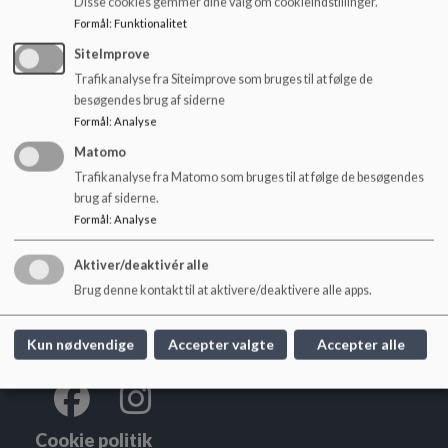
Disse cookies gemmer dine valg om cookieindstillinger.
ovenstående.
o
Formål
:
Funktionalitet
l
Radiserne
38210982
d
Bierne
38210983
SiteImprove
e
Druerne
28980949
Trafikanalyse fra Siteimprove som bruges til at følge de
t
besøgendes brug af siderne
Formål
:
Analyse
Matomo
Søndermarkskolen
Trafikanalyse fra Matomo som bruges til at følge de besøgendes
brug af siderne.
Hoffmeyersvej 32, 2000 Frb.
Formål
:
Analyse
sondermarkskolen@frederiksberg.dk
+45 3821 0950
Aktiver/deaktivér alle
EAN NR.
5798009172068
Brug denne kontakt til at aktivere/deaktivere alle apps.
webtilgængelighed
Sitemap
Kun nødvendige
Accepter valgte
Accepter alle
Cookie politik