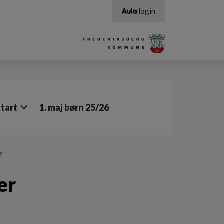
login
tart
1. maj børn 25/26
r
er