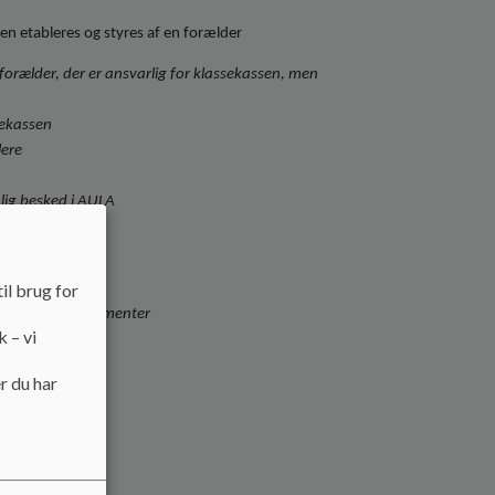
en etableres og styres af en forælder
forælder, der er ansvarlig for klassekassen, men
sekassen
lere
nlig besked i AULA
il brug for
forældrearrangementer
k – vi
r du har
ort og lignende