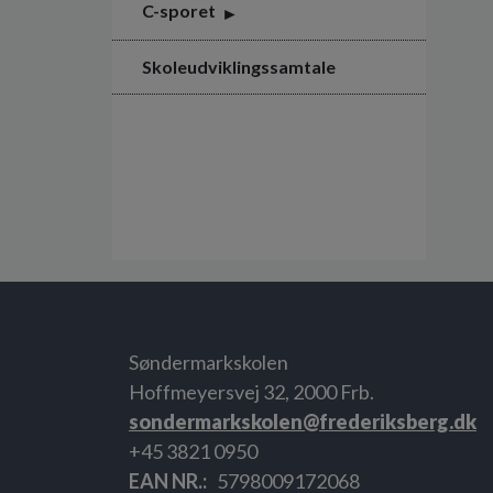
C-sporet
Skoleudviklingssamtale
Søndermarkskolen
Hoffmeyersvej 32, 2000 Frb.
sondermarkskolen@frederiksberg.dk
+45 3821 0950
EAN NR.
5798009172068