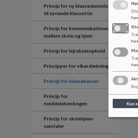
Nød
Princip for ny klassedannelse
Dis
til syvende klassetrin
For
Sit
Princip for kommunikationen
Traf
mellem skole og hjem
For
Princip for lejrskoleophold
Ma
Tra
Principper for vikardækning
For
Akt
Princip for klassekasser
Brug
Princip for
meddelelsesbogen
Kun 
Princip for skolehjem-
samtaler