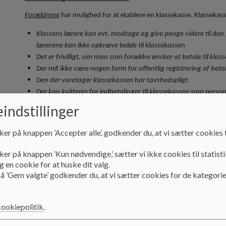
Forældrene
har mulighed for at etablere en klassekasse. Klassekass
Klassens lærere kan evt. modtage og give penge videre til den 
lærerene kan ikke opkræve beløb til klassekassen
Det er frivilligt, om man som forældre ønsker at betale til klas
Der må ikke være nogen form for offentlig registrering af beta
Den der varetager klassekassen har tavshedspligt
Der kan kvitteres for indbetalinger til klassekassen som perso
indstillinger
Indbetalinger til klassekassen
ker på knappen ’Accepter alle’, godkender du, at vi sætter cookies t
Frivillige indbetalinger
Overskud ved salg af kaffe/kage, sodavand og lignende ved 
ker på knappen ’Kun nødvendige,’ sætter vi ikke cookies til statisti
 en cookie for at huske dit valg.
Indsamling til klassekassen
kan ikke
ske ved:
å ’Gem valgte’ godkender du, at vi sætter cookies for de kategorie
Opkrævning af beløb
Sponsering, husstandsindsamlinger og tvungent salg af postk
cookiepolitik
.
Brug af indbetalte midler