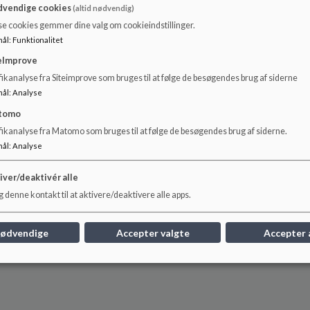
vendige cookies
(altid nødvendig)
Alle børn i klassen skal have del i de goder, som klassekassen ka
se cookies gemmer dine valg om cookieindstillinger.
dokumenteres med bilag
mål
:
Funktionalitet
Beløb i klassekassen kan f.eks. bruges til:
eImprove
Legetøj, spil og andet, der kan bidrage til trivsel i klassen
ikanalyse fra Siteimprove som bruges til at følge de besøgendes brug af siderne
mål
:
Analyse
Sociale arrangementer med og uden forældre
tomo
fikanalyse fra Matomo som bruges til at følge de besøgendes brug af siderne.
Beløb i klassekassen
må ikke
bruges til:
mål
:
Analyse
Betaling af ydelser, som er en betingelse for at gennemføre u
Som delvis betaling af ekskursioner, hytteture og lejrskoler, de
iver/deaktivér alle
 denne kontakt til at aktivere/deaktivere alle apps.
Godkendt den 1. april 2020 af skolebestyrelsen
Revideres senest skoleåret 2022/23
nødvendige
Accepter valgte
Accepter 