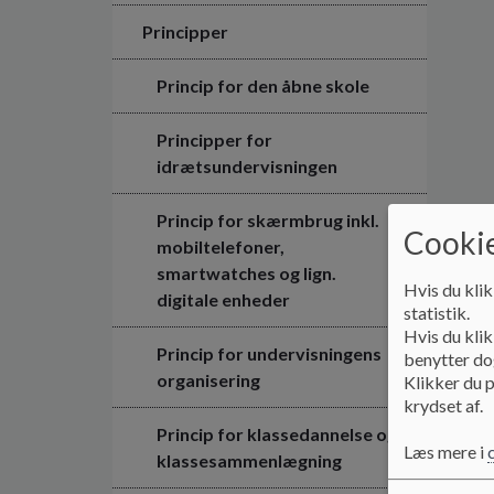
Principper
Princip for den åbne skole
Principper for
idrætsundervisningen
Princip for skærmbrug inkl.
Cookie
mobiltelefoner,
smartwatches og lign.
Hvis du klik
digitale enheder
statistik.
Hvis du klik
Princip for undervisningens
benytter dog
organisering
Klikker du p
krydset af.
Princip for klassedannelse og
Læs mere i
klassesammenlægning