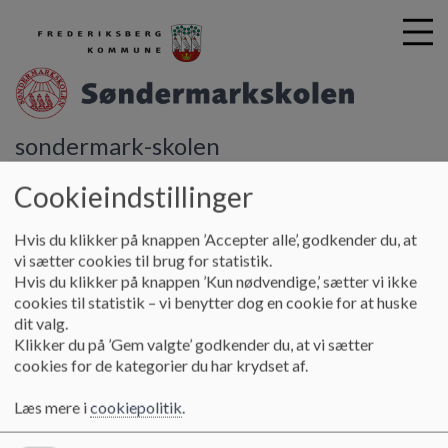
sondermark-skolen
G
å
Skolebestyrelsen
Referater 2022-2023
Cookieindstillinger
t
i
Hvis du klikker på knappen ’Accepter alle’, godkender du, at
Referater 2022-2023
l
vi sætter cookies til brug for statistik.
h
Hvis du klikker på knappen ’Kun nødvendige,’ sætter vi ikke
o
cookies til statistik – vi benytter dog en cookie for at huske
v
Referater fra skolebestyrelsesmøder 2022-23
dit valg.
e
Klikker du på ’Gem valgte’ godkender du, at vi sætter
d
Referat af møde tirsdag d. 30. august
cookies for de kategorier du har krydset af.
i
Referat af møde torsdag d. 29. september
n
Referat af møde onsdag d. 9. november
Læs mere i
cookiepolitik
.
d
Referat af møde tirsdag d. 6. december
h
Referat af møde tirsdag d. 17. januar