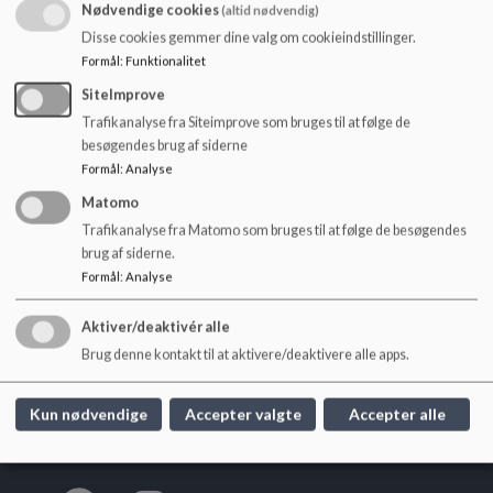
o
Referat af ekstraordinært møde mandag d. 6. februar
Nødvendige cookies
(altid nødvendig)
l
Referat af møde torsdag d. 23. februar
Disse cookies gemmer dine valg om cookieindstillinger.
d
Referat af møde tirsdag d. 28. marts
Formål
:
Funktionalitet
e
Referat af møde tirsdag d. 9. maj
SiteImprove
t
Referat af møde tirsdag d. 16. juni
Trafikanalyse fra Siteimprove som bruges til at følge de
besøgendes brug af siderne
Formål
:
Analyse
Matomo
Trafikanalyse fra Matomo som bruges til at følge de besøgendes
brug af siderne.
Søndermarkskolen
Formål
:
Analyse
Hoffmeyersvej 32, 2000 Frb.
sondermarkskolen@frederiksberg.dk
Aktiver/deaktivér alle
+45 3821 0950
Brug denne kontakt til at aktivere/deaktivere alle apps.
EAN NR.
5798009172068
webtilgængelighed
Kun nødvendige
Accepter valgte
Accepter alle
Sitemap