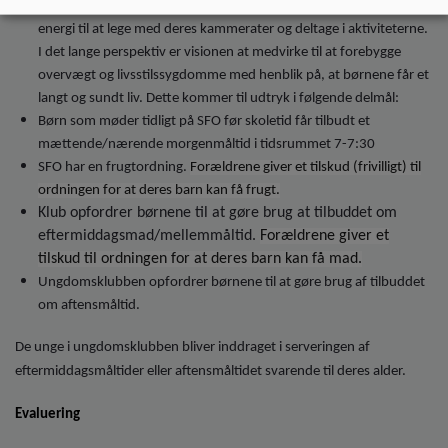
politik, at den mad vi serverer er nærende for børnene, så de har
energi til at lege med deres kammerater og deltage i aktiviteterne.
I det lange perspektiv er visionen at medvirke til at forebygge
overvægt og livsstilssygdomme med henblik på, at børnene får et
langt og sundt liv. Dette kommer til udtryk i følgende delmål:
Børn som møder tidligt på SFO før skoletid får tilbudt et
mættende/nærende morgenmåltid i tidsrummet 7-7:30
SFO har en frugtordning.
Forældrene giver et tilskud (frivilligt) til
ordningen for at deres barn kan få frugt.
Klub opfordrer børnene til at gøre brug at tilbuddet om
eftermiddagsmad/mellemmåltid.
Forældrene giver et
tilskud til ordningen for at deres barn kan få mad.
Ungdomsklubben opfordrer børnene til at gøre brug af tilbuddet
om aftensmåltid.
De unge i ungdomsklubben bliver inddraget i serveringen af
eftermiddagsmåltider eller aftensmåltidet svarende til deres alder.
Evaluering