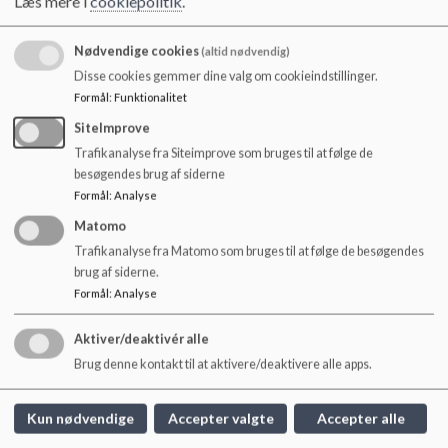
Læs mere i
cookiepolitik
.
at sikre, at børnene/eleverne har den nødvendige tid at spise i og
at det foregår i god ro og orden sammen med en lærer (Bh.kl.-6.
Nødvendige cookies
(altid nødvendig)
kl.)
Disse cookies gemmer dine valg om cookieindstillinger.
Madpakken er et forældreansvar, da den alene bliver givet til ens
Formål
:
Funktionalitet
eget barn.
SiteImprove
Skolen opfordrer til at slik, sodavand og kage kun
Trafikanalyse fra Siteimprove som bruges til at følge de
medbringes/uddeles ved helt særlige lejligheder. Man kan fx ved
besøgendes brug af siderne
fødselsdage tænke i sunde alternativer.
Formål
:
Analyse
Rammerne omkring frokosten:
Matomo
Trafikanalyse fra Matomo som bruges til at følge de besøgendes
Der skal være god tid til at spise maden.
brug af siderne.
Der skal være tid til og let adgang til at få vasket hænder inden
Formål
:
Analyse
måltidet.
Det tilstræbes at maden kan indtages i rolige omgivelser.
Aktiver/deaktivér alle
Der er adgang til frisk drikkevand
Brug denne kontakt til at aktivere/deaktivere alle apps.
Fritidsdelen:
Kun nødvendige
Accepter valgte
Accepter alle
Det er det overordnede mål for SFO og Klubs mad- og måltids-