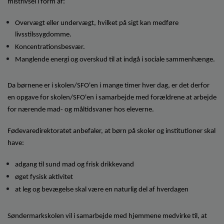
mistrivsel i form af:
o
l
Overvægt eller undervægt, hvilket på sigt kan medføre
d
e
livsstilssygdomme.
t
Koncentrationsbesvær.
Manglende energi og overskud til at indgå i sociale sammenhænge.
Da børnene er i skolen/SFO'en i mange timer hver dag, er det derfor
en opgave for skolen/SFO'en i samarbejde med forældrene at arbejde
for nærende mad- og måltidsvaner hos eleverne.
Fødevaredirektoratet anbefaler, at børn på skoler og institutioner skal
have:
adgang til sund mad og frisk drikkevand
øget fysisk aktivitet
at leg og bevægelse skal være en naturlig del af hverdagen
Søndermarkskolen vil i samarbejde med hjemmene medvirke til, at