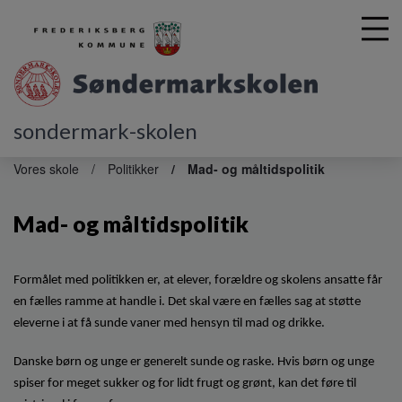
sondermark-skolen
G
å
Vores skole
Politikker
Mad- og måltidspolitik
t
i
Mad- og måltidspolitik
l
h
o
v
Formålet med politikken er, at elever, forældre og skolens ansatte får
e
en fælles ramme at handle i. Det skal være en fælles sag at støtte
d
eleverne i at få sunde vaner med hensyn til mad og drikke.
i
n
Danske børn og unge er generelt sunde og raske. Hvis børn og unge
d
spiser for meget sukker og for lidt frugt og grønt, kan det føre til
h