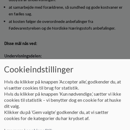
udbytte af undervisningen.
at samarbejde med forældrene, så sundhed og gode kostvaner er
en fælles sag.
at kosten følger de overordnede anbefalinger fra
Fødevarestyrelsen og de Nordiske Næringsstofs anbefalinger.
Disse mål nås ved:
Undervisningsdelen:
Det er skolens holdning, at måltider indtages i fællesskab med andre,
Cookieindstillinger
og det er forældrenes ansvar at sørge for sunde kostvaner for deres
børn.
Hvis du klikker på knappen ’Accepter alle’, godkender du, at
vi sætter cookies til brug for statistik.
Eleverne har mad med hjemmefra eller bestilt med fra
Hvis du klikker på knappen ’Kun nødvendige,’ sætter vi ikke
madordningen samt en ”10 mad”/Forlomme evt. noget mad til
cookies til statistik – vi benytter dog en cookie for at huske
sene eftermiddage
dit valg.
For 0.-6.kl. spises frokosten i fællesskab med klassen
Klikker du på ’Gem valgte’ godkender du, at vi sætter
at undervisningen i madkundskab lægger vægt på sundhed og
cookies for de kategorier du har krydset af.
sund ernæring
at mad- og måltidspolitikken tages op på forældremøder.