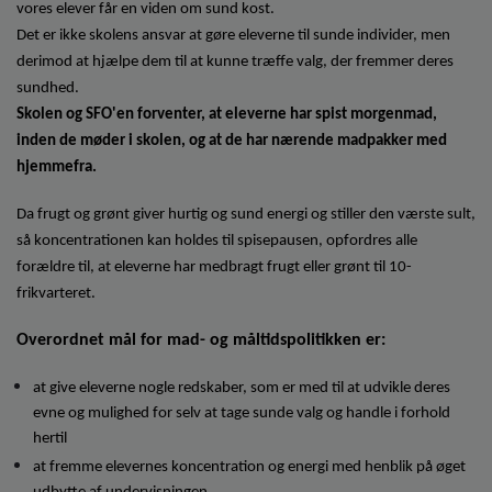
vores elever får en viden om sund kost.
Det er ikke skolens ansvar at gøre eleverne til sunde individer, men
derimod at hjælpe dem til at kunne træffe valg, der fremmer deres
sundhed.
Skolen og SFO'en forventer, at eleverne har spist morgenmad,
inden de møder i skolen, og at de har nærende madpakker med
hjemmefra.
Da frugt og grønt giver hurtig og sund energi og stiller den værste sult,
så koncentrationen kan holdes til spisepausen, opfordres alle
forældre til, at eleverne har medbragt frugt eller grønt til 10-
frikvarteret.
Overordnet mål for mad- og måltidspolitikken er:
at give eleverne nogle redskaber, som er med til at udvikle deres
evne og mulighed for selv at tage sunde valg og handle i forhold
hertil
at fremme elevernes koncentration og energi med henblik på øget