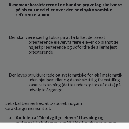
Eksamenskaraktererne i de bundne prøvefag skal være
på niveau med eller over den socioøkonomiske
referenceramme
Der skal være særlig fokus på at få løftet de lavest
præsterende elever, få flere elever op blandt de
højest præsterende og udfordre de allerhøjest
præsterende
Der laves strukturerede og systematiske forløb i matematik
uden hjælpemidler og dansk skriftlig fremstilling
samt retstavning (dette understøttes af data) på
udvalgte årgange.
Det skal bemærkes, at c-sporet indgår i
karaktergennemsnittet.
Andelen af ”de dygtige elever” i læsning og
matematik skal øges – målt i Nationale overgangs
test.