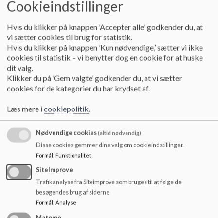
Cookieindstillinger
Særlig fokus på at få flere elever fra mellemgruppen op
i toppen
Hvis du klikker på knappen ’Accepter alle’, godkender du, at
vi sætter cookies til brug for statistik.
Hvis du klikker på knappen ’Kun nødvendige,’ sætter vi ikke
cookies til statistik – vi benytter dog en cookie for at huske
dit valg.
Inden for læsning og matematik skal alle elever
flytte sig til næste kategori eller inden for en
Klikker du på ’Gem valgte’ godkender du, at vi sætter
kategori (kommunale test)
cookies for de kategorier du har krydset af.
Særligt fokus på progression for den enkelte elev
Læs mere i
cookiepolitik
.
Nødvendige cookies
(altid nødvendig)
Disse cookies gemmer dine valg om cookieindstillinger.
For at nå de ovenstående mål har ledelsen prioriteret
følgende indsatser (ikke prioriteret rækkefølge):
Formål
:
Funktionalitet
SiteImprove
Faglig ledelse tæt på praksis – herunder blandt andet at
nærmeste leder deltager i team-/fagmøder,
Trafikanalyse fra Siteimprove som bruges til at følge de
aktionslæring og feedback.
besøgendes brug af siderne
Formål
:
Analyse
Matomo