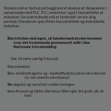
Skolens mål er fastsat på baggrund af analyse af datapakker i
samarbejde med PLC. PLC medvirker også i fastsættelse af
indsatser. De overordnede mål er fastholdt i en tre-årig
periode. Derudover specifikke klasserettede og individuelle
indsatser.
Elevtrivslen skal øges, så Søndermarkskolen kommer
over det kommunale gennemsnit målt i den
Nationale trivselsmåling.
Der vil være særlig fokus på
Klasseledelse
Elev-medinddragelse og –medindflydelse (såvel elevråd som
for den enkelte elev/klasse)
Bevægelse og variation i undervisningen
Low Arousal og fælles Børnesyn (Børn gør det godt, når de
kan)