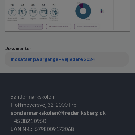
Dokumenter
Indsatser på årgange - vejledere 2024
Søndermarkskolen
Hoffmeyersvej 32, 2000 Frb.
sondermarkskolen@frederiksberg.dk
+45 3821 0950
EAN NR.
5798009172068