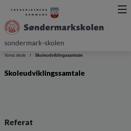
sondermark-skolen
G
å
Vores skole
Skoleudviklingssamtale
t
i
Skoleudviklingssamtale
l
h
o
v
e
d
i
n
Referat
d
h