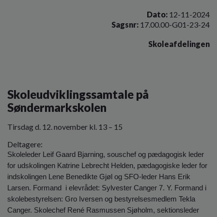
o
l
Dato:
12-11-2024
d
Sagsnr:
17.00.00-G01-23-24
e
Skoleafdelingen
t
Skoleudviklingssamtale på
Søndermarkskolen
Tirsdag d. 12. november kl. 13 – 15
Deltagere:
Skoleleder Leif Gaard Bjarning, souschef og pædagogisk leder
for udskolingen Katrine Lebrecht Helden, pædagogiske leder for
indskolingen Lene Benedikte Gjøl og SFO-leder Hans Erik
Larsen. Formand
i elevrådet: Sylvester Canger 7. Y. Formand i
skolebestyrelsen: Gro Iversen og bestyrelsesmedlem Tekla
Canger. Skolechef René Rasmussen Sjøholm, sektionsleder