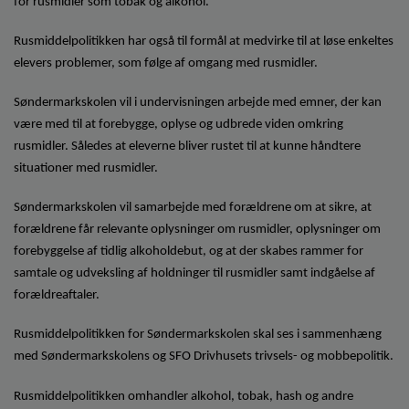
for rusmidler som tobak og alkohol.
o
l
Rusmiddelpolitikken har også til formål at medvirke til at løse enkeltes
d
e
elevers problemer, som følge af omgang med rusmidler.
t
Søndermarkskolen vil i undervisningen arbejde med emner, der kan
være med til at forebygge, oplyse og udbrede viden omkring
rusmidler. Således at eleverne bliver rustet til at kunne håndtere
situationer med rusmidler.
Søndermarkskolen vil samarbejde med forældrene om at sikre, at
forældrene får relevante oplysninger om rusmidler, oplysninger om
forebyggelse af tidlig alkoholdebut, og at der skabes rammer for
samtale og udveksling af holdninger til rusmidler samt indgåelse af
forældreaftaler.
Rusmiddelpolitikken for Søndermarkskolen skal ses i sammenhæng
med Søndermarkskolens og SFO Drivhusets trivsels- og mobbepolitik.
Rusmiddelpolitikken omhandler alkohol, tobak, hash og andre