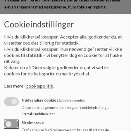
klasselæreren på et møde i klassen. Der afholdes ligeledes et fælles
elevarrangement med Røgguiderne, hvor fokus er rygning.
Inspiration til undervisningen kan fås via SSP medarbejderen på
Cookieindstillinger
Søndermarkskolen
Hvis du klikker på knappen ’Accepter alle’, godkender du, at
7. årgang
vi sætter cookies til brug for statistik.
Hvis du klikker på knappen ’Kun nødvendige,’ sætter vi ikke
Forældreaftalen diskuteres og revideres på et forældremøde.
cookies til statistik – vi benytter dog en cookie for at huske
dit valg.
Eleverne orienteres om forældreaftalen af en forælder eller
Klikker du på ’Gem valgte’ godkender du, at vi sætter
klasselæren på et møde i klassen. Desuden afholdes der et
cookies for de kategorier du har krydset af.
klassearrangement med eksterne kursusholdere, hvor fokus er
Læs mere i
cookiepolitik
.
alkohol.
Inspiration til undervisningen kan fås via SSP medarbejderen på
Nødvendige cookies
(altid nødvendig)
Søndermarkskolen
Disse cookies gemmer dine valg om cookieindstillinger.
Formål
:
Funktionalitet
8. årgang
SiteImprove
Trafikanalyse fra Siteimprove som bruges til at følge de
Rusmiddelkonsulenten deltager ved en forældre-elev-aften til en