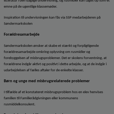
litteratur i den daglige undervisning, og rusmidler kan tages op som et
emne på de ugentlige klassemøder.
Inspiration til undervisningen kan fås via SSP medarbejderen på
Søndermarkskolen
Forældresamarbejde
Søndermarkskolen ønsker at skabe et stærkt og forpligtigende
forældresamarbejde omkring oplysning om rusmidler og
forebyggelsen af misbrugsproblemer. Det er skolens forventning, at
forældrene indgår aktivt og positivt i dette arbejde, og at de indgår i
udarbejdelsen af fælles aftaler for de enkelte klasser.
Børn og unge med misbrugsrelaterede problemer
I tilfælde af et konstateret misbrugsproblem hos en elev henvises
familien til Familierådgivningen eller kommunens
rusmiddelkonsulent.