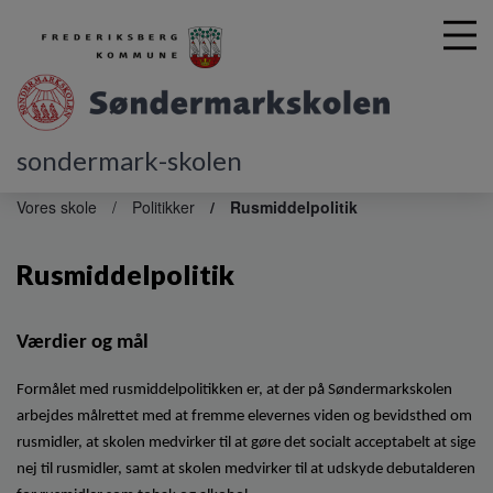
sondermark-skolen
G
å
Vores skole
Politikker
Rusmiddelpolitik
t
i
Rusmiddelpolitik
l
h
o
v
Værdier og mål
e
d
Formålet med rusmiddelpolitikken er, at der på Søndermarkskolen
i
arbejdes målrettet med at fremme elevernes viden og bevidsthed om
n
rusmidler, at skolen medvirker til at gøre det socialt acceptabelt at sige
d
nej til rusmidler, samt at skolen medvirker til at udskyde debutalderen
h