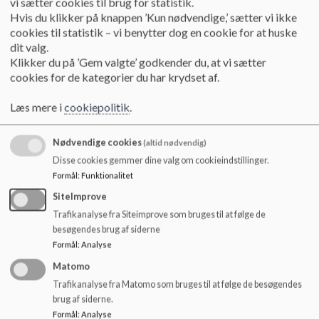
vi sætter cookies til brug for statistik.
Hvis du klikker på knappen ’Kun nødvendige,’ sætter vi ikke
cookies til statistik – vi benytter dog en cookie for at huske
dit valg.
Klikker du på ’Gem valgte’ godkender du, at vi sætter
cookies for de kategorier du har krydset af.
Læs mere i
cookiepolitik
.
Nødvendige cookies
(altid nødvendig)
Disse cookies gemmer dine valg om cookieindstillinger.
Formål
:
Funktionalitet
SiteImprove
Trafikanalyse fra Siteimprove som bruges til at følge de
besøgendes brug af siderne
Formål
:
Analyse
Matomo
Trafikanalyse fra Matomo som bruges til at følge de besøgendes
brug af siderne.
Formål
:
Analyse