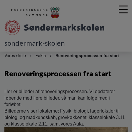
sondermark-skolen
G
å
Vores skole
Fakta
Renoveringsprocessen fra start
t
i
Renoveringsprocessen fra start
l
h
o
v
Her er billeder af renoveringsprocessen. Vi opdaterer
e
løbende med flere billeder, så man kan følge med i
d
forløbet.
i
Billederne viser lokalerne: Fysik, biologi, lagerlokaler til
n
biologi og madkundskab, grovkøkkenet, klasselokale 3.11
d
og klasselokale 2.11, samt vores Aula.
h