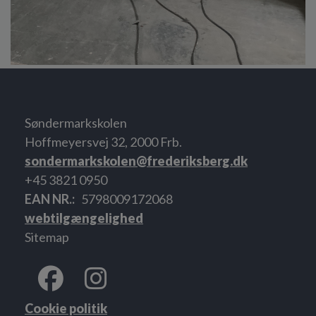
Søndermarkskolen
Hoffmeyersvej 32, 2000 Frb.
sondermarkskolen@frederiksberg.dk
+45 3821 0950
EAN NR.
5798009172068
webtilgængelighed
Sitemap
Cookie politik