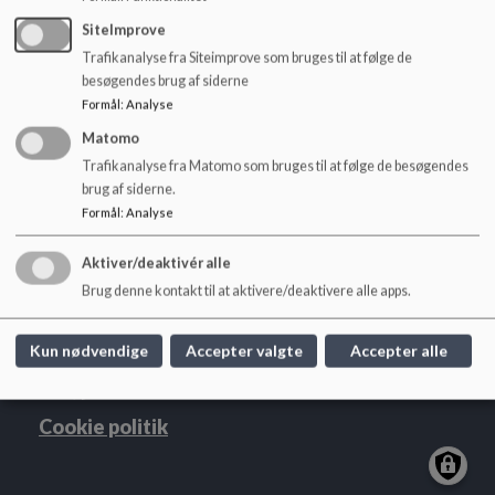
o
l
SiteImprove
d
Trafikanalyse fra Siteimprove som bruges til at følge de
e
besøgendes brug af siderne
t
Formål
:
Analyse
Søndermarkskolen
Matomo
Hoffmeyersvej 32, 2000 Frb.
Trafikanalyse fra Matomo som bruges til at følge de besøgendes
brug af siderne.
sondermarkskolen@frederiksberg.dk
Formål
:
Analyse
+45 3821 0950
EAN NR.
5798009172068
Aktiver/deaktivér alle
webtilgængelighed
Brug denne kontakt til at aktivere/deaktivere alle apps.
Sitemap
Kun nødvendige
Accepter valgte
Accepter alle
Cookie politik