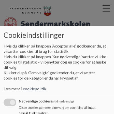
Cookieindstillinger
sondermark-skolen
G
Hvis du klikker på knappen ’Accepter alle’, godkender du, at
å
Vores skole
Fakta
Erstatningsvejledning
vi sætter cookies til brug for statistik.
t
Hvis du klikker på knappen ’Kun nødvendige,’ sætter vi ikke
i
Erstatningsvejledning
cookies til statistik – vi benytter dog en cookie for at huske
l
dit valg.
h
Klikker du på ’Gem valgte’ godkender du, at vi sætter
o
cookies for de kategorier du har krydset af.
v
Hvornår er det elevens/forældrenes ansvar.
e
Læs mere i
cookiepolitik
.
Det kan du læse mere om i den vedhæftede pjece.
d
i
n
Nødvendige cookies
(altid nødvendig)
Dokumenter
d
Disse cookies gemmer dine valg om cookieindstillinger.
h
Vejledning i erstatning
Formål
:
Funktionalitet