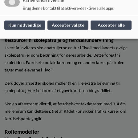
Lys på med Ludvig, Vi Cykler Til Arbejde mv.)
Aktiver/deaktivér alle
• Skolen har kampagner i forbindelse med den mørke tid i efteråret og
Brug denne kontakt til at aktivere/deaktivere alle apps.
vinter.
Kun nødvendige
Accepter valgte
Accepter alle
Ressourcer til skolepatrulje og færdselsundervisning
Hvert år inviteres skolepatruljerne en tur i Tivoli med landets øvrige
skolepatruljer som belønning for deres arbejde. Dette foregår i
skoletiden. Færdselskontaktlæreren og en anden lærer på skolen
tager med eleverne i Tivoli.
Derudover afsætter skolen midler til en lille ekstra belønning til
skolepatruljerne fx i form af et gavekort til en biografbillet.
Skolen afsætter midler til, at færdselskontaktlæreren med 3-4 års
mellemrum kan deltage på et af Rådet For Sikker Trafiks kurser om
færdselspædagogik.
Rollemodeller