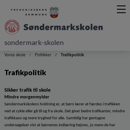
sondermark-skolen
G
å
Vores skole
Politikker
Trafikpolitik
t
i
Trafikpolitik
l
h
o
v
Sikker trafik til skole
e
Mindre morgenmylder
d
Søndermarkskolens holdning er, at børn lærer at færdes i trafikken
i
ved at cykle eller gå til og fra skole. Det giver bedre trafikanter, mindre
n
trafikkaos og mere tryghed for alle. Samtidig har gentagne
d
undersøgelser vist at børnenes indlæring højnes, jo mere de har
h