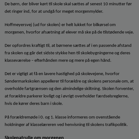
De børn, der bliver kørt til skole skal sættes af senest 10 minutter før
det ringer ind, for at undgå for meget morgenmylder.
Hoffmeyersvej (ud for skolen) er helt lukket for bilkørsel om
morgenen, hvorfor afsætning af elever må ske på de tilstødende veje.
Der opfordres kraftigt til, at børnene sættes af i en passende afstand
fra skolen og går det sidste stykke hen til skolebygningerne og deres
klasseværelse – efterhånden mere og mere på egen hånd.
Det er vigtigt at få en lavere hastighed på skolevejene, hvorfor
Søndermarkskolen appellerer til forældre og skolens personale om, at
overholde fartgrænsen og den almindelige skiltning. Skolen forventer,
at forældre parkerer lovligt og i øvrigt overholder færdselsreglerne,
hvis de kører deres barn i skole.
På forældremøde i 0. og 1. klasse informeres om ovenstående
holdninger af klasselæreren ved henvisning til skolens trafikpolitik.
Skolepatrulje om morgenen