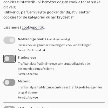
cookies til statistik – vi benytter dog en cookie for at huske
forberedelse og afvikling af cyklistprøven.
dit valg.
• Færdselskontaktlæreren står for rekruttering af nye Skolepatruljer i
Klikker du på ’Gem valgte’ godkender du, at vi sætter
slutningen af 5. klasse.
Skolepatruljerne bliver oplært på et 3
cookies for de kategorier du har krydset af.
dagskursus på ”Nordstrand” med deltagelse af politiet,
Læs mere i
cookiepolitik
.
færdselskontaktlærer og en anden lærer på skolen.
• Færdselskontaktlæreren fortsætter oplæringen og vejledningen af
Nødvendige cookies
(altid nødvendig)
skolepatruljerne efterfølgende om morgenen fra sommerferien og
Disse cookies gemmer dine valg om cookieindstillinger.
frem til efterårsferien.
Formål
:
Funktionalitet
• Færdselskontaktlæreren holder løbende møde med
SiteImprove
skolepatruljerne om deres arbejde i trafikken.
Trafikanalyse fra Siteimprove som bruges til at følge de
• Færdselskontaktlæreren får løbende nyhedsbreve fra
besøgendes brug af siderne
sikkertrafik.dk/nyhedsbrev og informerer de øvrige lærere herom.
Formål
:
Analyse
• Færdselslæreren deltager i møder med politiet og andre
Matomo
færdselskontaktlærere ca. 2 gange årligt
Trafikanalyse fra Matomo som bruges til at følge de besøgendes
• Færdselskontakt læreren del tager i skolepatruljens årlige tivoli-tur.
brug af siderne.
• Færdselskontaktlæreren står for tilmelding til diverse
Formål
:
Analyse
trafikaktiviteter på skolen (f.eks. Alle Børn Cykler, Lastbilkaravanen,