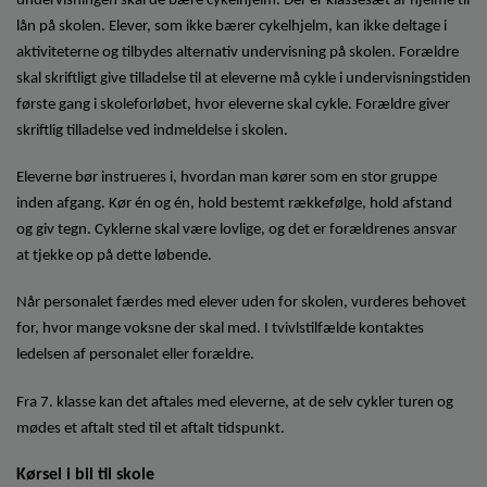
undervisningen skal de bære cykelhjelm. Der er klassesæt af hjelme til
lån på skolen. Elever, som ikke bærer cykelhjelm, kan ikke deltage i
aktiviteterne og tilbydes alternativ undervisning på skolen. Forældre
skal skriftligt give tilladelse til at eleverne må cykle i undervisningstiden
første gang i skoleforløbet, hvor eleverne skal cykle. Forældre giver
skriftlig tilladelse ved indmeldelse i skolen.
Eleverne bør instrueres i, hvordan man kører som en stor gruppe
inden afgang. Kør én og én, hold bestemt rækkefølge, hold afstand
og giv tegn. Cyklerne skal være lovlige, og det er forældrenes ansvar
at tjekke op på dette løbende.
Når personalet færdes med elever uden for skolen, vurderes behovet
for, hvor mange voksne der skal med. I tvivlstilfælde kontaktes
ledelsen af personalet eller forældre.
Fra 7. klasse kan det aftales med eleverne, at de selv cykler turen og
mødes et aftalt sted til et aftalt tidspunkt.
Kørsel i bil til skole