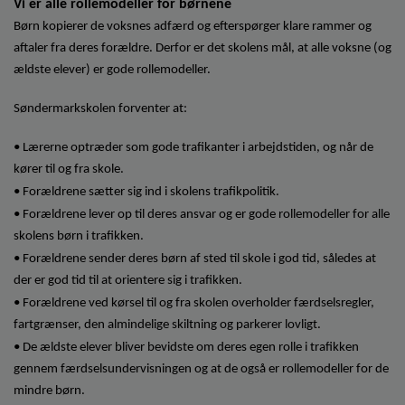
Vi er alle rollemodeller for børnene
Børn kopierer de voksnes adfærd og efterspørger klare rammer og
aftaler fra deres forældre. Derfor er det skolens mål, at alle voksne (og
ældste elever) er gode rollemodeller.
Søndermarkskolen forventer at:
• Lærerne optræder som gode trafikanter i arbejdstiden, og når de
kører til og fra skole.
• Forældrene sætter sig ind i skolens trafikpolitik.
• Forældrene lever op til deres ansvar og er gode rollemodeller for alle
skolens børn i trafikken.
• Forældrene sender deres børn af sted til skole i god tid, således at
der er god tid til at orientere sig i trafikken.
• Forældrene ved kørsel til og fra skolen overholder færdselsregler,
fartgrænser, den almindelige skiltning og parkerer lovligt.
• De ældste elever bliver bevidste om deres egen rolle i trafikken
gennem færdselsundervisningen og at de også er rollemodeller for de
mindre børn.