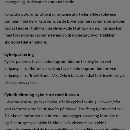
o
bevæget sig, inden at de kommer i skole.
l
d
Forældre opfordres til gentagne gange at gå eller cykle skolevejen
e
sammen med de yngste børn, så de bliver opmærksomme på risikoen
t
ved at færdes i trafikken og bliver gode til at tackle den. Træning kan
med fordel gøres i sommerferien op til skolestart, hvor trafikken i
skoleområdet er mindre.
Cykelparkering
Cykler parkeres i cykelparkeringsområderne i skolegården ved
indgangen fra Hoffmeyersvej og i cykelparkeringsområderne ved
indgangen fra Troels-Lunds Vej. Cykelstativerne skal fortrinsvis bruges
til elevernes cykler.
Cykelhjelme og cykelture med klassen
Eleverne skal bruge cykelhjelm, når de cykler i skole.
(En cykelhjelm
kan reducere antallet af skader på hoved, kranie og hjerne med 50
%)
. Skolen opfordrer alle lærere, pædagoger, elever og forældre til
også at bruge cykelhjelm i fritiden. Når eleverne skal cykle i