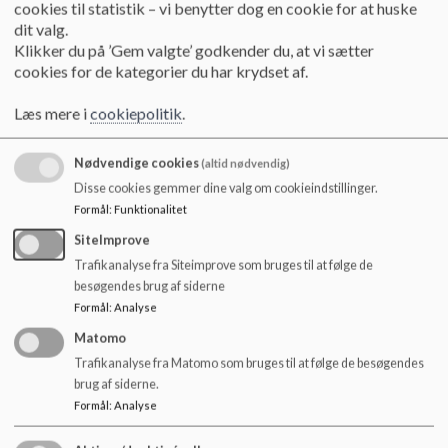
cookies til statistik – vi benytter dog en cookie for at huske
samtalerne skal afholdes, så alle forældre og elever har reel
dit valg.
mulighed for at deltage
Klikker du på ’Gem valgte’ godkender du, at vi sætter
cookies for de kategorier du har krydset af.
Skolehjem-samtaler har i videst muligt omfang deltagelse af en
repræsentant fra skolens SFO/Klub
Læs mere i
cookiepolitik
.
Skolen sørger for, at der er afholdt elevsamtaler og udfyldt
elevplan, inden der afholdes skolehjem-samtaler
Nødvendige cookies
(altid nødvendig)
Skolen sørger for, at elevplaner er tilgængelige for forældrene
Disse cookies gemmer dine valg om cookieindstillinger.
senest to uger før samtalen, så forældrene kan bruge dem som
Formål
:
Funktionalitet
forberedelse til skolehjem-samtalen
SiteImprove
Skolen indkalder regelmæssigt til skolehjem-samtaler – mindst 1
Trafikanalyse fra Siteimprove som bruges til at følge de
gang om året og derudover efter behov (såvel skolens som
besøgendes brug af siderne
forældrenes behov)
Formål
:
Analyse
Den obligatoriske samtale afholdes inden nytår og følges op med
Matomo
enten en behovssamtale med forældrene eller en samtale mellem
Trafikanalyse fra Matomo som bruges til at følge de besøgendes
elev og lærer inden maj
brug af siderne.
Skolen vurderer løbende, om der er brug for ekstra skolehjem-
Formål
:
Analyse
samtaler for en elev