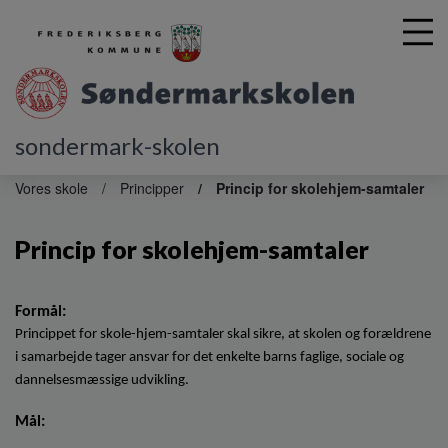
sondermark-skolen
G
å
Vores skole
Principper
Princip for skolehjem-samtaler
t
i
Princip for skolehjem-samtaler
l
h
o
v
Formål:
e
Princippet for skole-hjem-samtaler skal sikre, at skolen og forældrene
d
i samarbejde tager ansvar for det enkelte barns faglige, sociale og
i
dannelsesmæssige udvikling.
n
d
Mål:
h