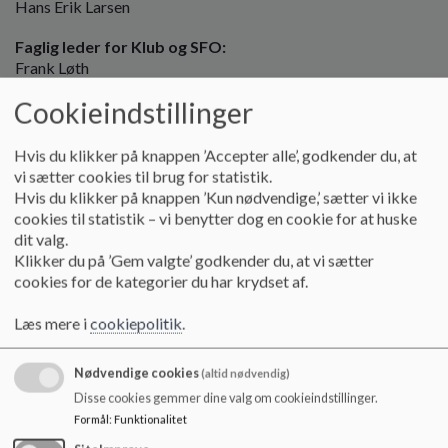
Hans Erik Larsen
o
l
Faglig leder for Klub og SFO:
d
Frank Løth
e
t
Cookieindstillinger
Formand for skolebestyrelsen:
Gro Iversen
Hvis du klikker på knappen ’Accepter alle’, godkender du, at
Næstformand for skolebestyrelsen:
vi sætter cookies til brug for statistik.
Mette Jønholt Larsen
Hvis du klikker på knappen ’Kun nødvendige,’ sætter vi ikke
cookies til statistik – vi benytter dog en cookie for at huske
Forældrerepræsentant:
dit valg.
Jesper M. Oldenburg
Klikker du på ’Gem valgte’ godkender du, at vi sætter
cookies for de kategorier du har krydset af.
Forældrerepræsentant:
Cristina Gonzalez
Læs mere i
cookiepolitik
.
Forældrerepræsentant:
Nina N. Wendt
Nødvendige cookies
(altid nødvendig)
Disse cookies gemmer dine valg om cookieindstillinger.
Forældrerepræsentant:
Formål
:
Funktionalitet
Tanja Maria Kuijper Andreasen