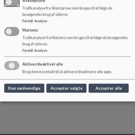
SiteImprove
Forældrerepræsentant (spec.kl.):
Trafikanalyse fra Siteimprove som bruges til at følge de
Tekla Canger
besøgendes brug af siderne
Formål
:
Analyse
Elevrepræsentant formand for elevrådet:
Matomo
Louie Dirch Brøndum-Jensen 9.V
Trafikanalyse fra Matomo som bruges til at følge de besøgendes
brug af siderne.
Elevrepræsentant næstformand for elevrådet:
Formål
:
Analyse
Afventer
Medarbejderrepræsentant:
Aktiver/deaktivér alle
Ida Ipsen (lærer)
Brug denne kontakt til at aktivere/deaktivere alle apps.
Medarbejderrepræsentant:
Afventer (pædagog)
Kun nødvendige
Accepter valgte
Accepter alle