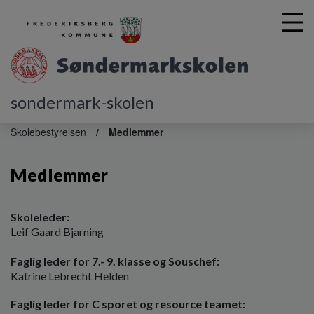
sondermark-skolen
G
å
Skolebestyrelsen
Medlemmer
t
i
Medlemmer
l
h
o
v
Skoleleder:
e
Leif Gaard Bjarning
d
i
Faglig leder for 7.- 9. klasse og Souschef:
n
Katrine Lebrecht Helden
d
Faglig leder for C sporet og resource teamet:
h