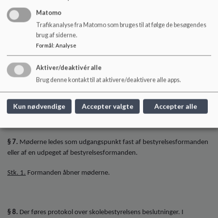
Matomo
Trafikanalyse fra Matomo som bruges til at følge de besøgendes
§ 5.
Medlemmerne kan kun deltage i bestyrelsens afstemninger, når
brug af siderne.
de er personligt til stede eller deltager online under disse.
Formål
:
Analyse
Aktiver/deaktivér alle
Brug denne kontakt til at aktivere/deaktivere alle apps.
§ 6.
Alle beslutninger træffes ved simpelt stemmeflertal.
Stk. 1.
Ved stemmelighed er formandens stemme udslagsgivende.
Kun nødvendige
Accepter valgte
Accepter alle
§ 7.
Møderne ledes som udgangspunkt fast af bestyrelsesformanden
eller af en udpeget af bestyrelsesformanden.
Stk. 1.
Formanden åbner møderne.
§ 8.
Der føres protokol over skolebestyrelsens beslutninger. I