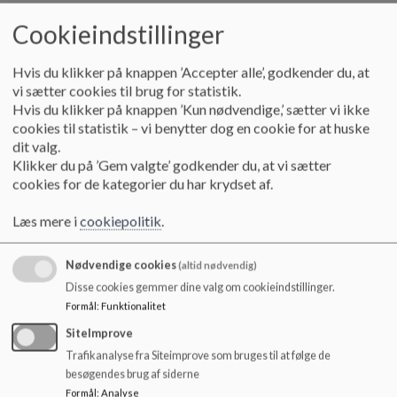
Cookieindstillinger
§ 3.
Er et medlem forhindret i at deltage i et skolebestyrelsesmøde,
Hvis du klikker på knappen ’Accepter alle’, godkender du, at
deltager så vidt muligt en stedfortræder/suppleant, som så får
vi sætter cookies til brug for statistik.
stemmeret.
Hvis du klikker på knappen ’Kun nødvendige,’ sætter vi ikke
Stk. 1.
Afbud skal meddeles formanden eller skolelederen hurtigst
cookies til statistik – vi benytter dog en cookie for at huske
muligt.
dit valg.
Klikker du på ’Gem valgte’ godkender du, at vi sætter
Stk. 2.
Skolebestyrelsen kan invitere andre parter ind til drøftelse af
cookies for de kategorier du har krydset af.
særskilte punkter på dagsordenen, dog uden stemmeret.
Læs mere i
cookiepolitik
.
Stk. 3.
Ved længere fravær af en forældrerepræsentant indtræder en
forældresuppleant med stemmeret. Ligeledes indtræder en
Nødvendige cookies
(altid nødvendig)
forældresuppleant som fuldt medlem af bestyrelsen, hvis en
Disse cookies gemmer dine valg om cookieindstillinger.
forældrerepræsentant træder ud af bestyrelsen.
Formål
:
Funktionalitet
SiteImprove
Trafikanalyse fra Siteimprove som bruges til at følge de
§ 4.
Skolebestyrelsen er beslutningsdygtig, når mere end halvdelen af
besøgendes brug af siderne
de stemmeberettigede er til stede.
Formål
:
Analyse