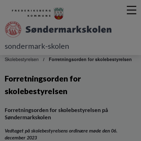
sondermark-skolen
G
å
Skolebestyrelsen
Forretningsorden for skolebestyrelsen
t
i
Forretningsorden for
l
h
skolebestyrelsen
o
v
e
d
Forretningsorden for skolebestyrelsen på
i
Søndermarkskolen
n
d
Vedtaget på skolebestyrelsens ordinære møde den 06.
h
december 2023