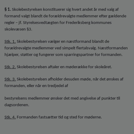
o
l
§ 1.
Skolebestyrelsen konstituerer sig hvert andet år med valg af
d
formand valgt blandt de forældrevalgte medlemmer efter gældende
e
regler – jf. Styrelsesvedtægten for Frederiksberg kommunes
t
skolevæsen §3.
Stk. 1.
Skolebestyrelsen vælger en næstformand blandt de
forældrevalgte medlemmer ved simpelt flertalsvalg. Næstformanden
hjælper, støtter og fungerer som sparringspartner for formanden.
Stk. 2.
Skolebestyrelsen aftaler en møderække for skoleåret.
Stk. 3.
Skolebestyrelsen afholder desuden møde, når det ønskes af
formanden, eller når en tredjedel af
bestyrelsens medlemmer ønsker det med angivelse af punkter til
dagsordenen.
Stk. 4.
Formanden fastsætter tid og sted for møderne.