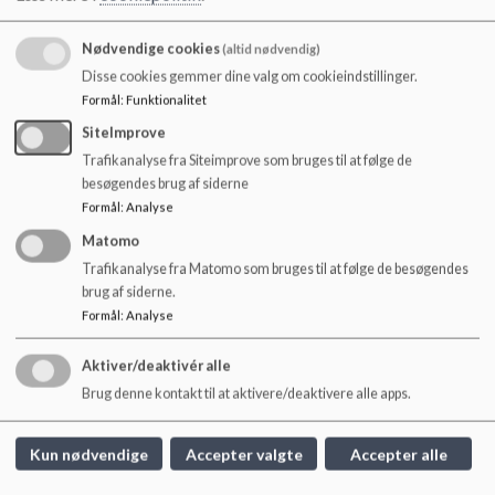
Skolebestyrelsesmøde 2. november 2020
o
l
Skolebestyrelsesmøde 14. december 2020
Nødvendige cookies
(altid nødvendig)
d
e
Disse cookies gemmer dine valg om cookieindstillinger.
Skolebestyrelsesmøde 25. januar 2021
t
Formål
:
Funktionalitet
SiteImprove
Skolebestyrelsesmøde 10. marts 2021
Trafikanalyse fra Siteimprove som bruges til at følge de
Skolebestyrelsesmøde 19. april 2021
besøgendes brug af siderne
Formål
:
Analyse
Skolebestyrelsesmøde 7. juni 2021
Matomo
Trafikanalyse fra Matomo som bruges til at følge de besøgendes
brug af siderne.
Formål
:
Analyse
Søndermarkskolen
Aktiver/deaktivér alle
Hoffmeyersvej 32, 2000 Frb.
Brug denne kontakt til at aktivere/deaktivere alle apps.
sondermarkskolen@frederiksberg.dk
+45 3821 0950
Kun nødvendige
Accepter valgte
Accepter alle
EAN NR.
5798009172068
webtilgængelighed