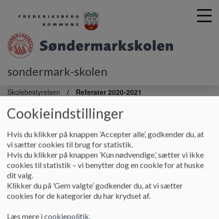
sondermark-skolen
G
å
Skolebestyrelsen
Referater 2020-2021
t
Cookieindstillinger
i
Referater 2020-2021
l
h
Hvis du klikker på knappen ’Accepter alle’, godkender du, at
o
vi sætter cookies til brug for statistik.
v
Referater fra skolebestyrelsesmøder skoleåret
Hvis du klikker på knappen ’Kun nødvendige,’ sætter vi ikke
e
2020 -2021
cookies til statistik – vi benytter dog en cookie for at huske
d
dit valg.
Skolebestyrelsesmøde 19. august 2020
i
Klikker du på ’Gem valgte’ godkender du, at vi sætter
n
cookies for de kategorier du har krydset af.
Skolebestyrelsesmøde 28. september 2020
d
h
Læs mere i
cookiepolitik
.