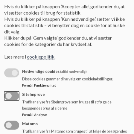
Hvis du klikker på knappen ’Accepter alle’, godkender du, at
Ansvarsfordeling:
vi sætter cookies til brug for statistik.
Hvis du klikker på knappen ’Kun nødvendige,’ sætter vi ikke
Skolens ansvar:
cookies til statistik – vi benytter dog en cookie for at huske
dit valg.
Fastlægger lejrskolens formål, indhold, lokalitet og form –
Klikker du på ’Gem valgte’ godkender du, at vi sætter
evt. med inddragelse af eleverne og/eller forældrene,
cookies for de kategorier du har krydset af.
når det er hensigtsmæssigt og relevant
ud fra klassen behov.
Læs mere i
cookiepolitik
.
Planlægger ekskursioner, herunder indhold og faglige
læringsmål – evt. med inddragelse af eleverne og/eller
Nødvendige cookies
(altid nødvendig)
forældrene, når det vurderes hensigtsmæssigt
Disse cookies gemmer dine valg om cookieindstillinger.
og relevant ud fra klassens behov.
Formål
:
Funktionalitet
Informerer i god tid om ekskursioner og lejrskole, både i
SiteImprove
forhold til de praktiske forhold og læringsmål for
lejrskoleopholdet/ekskursioner.
Trafikanalyse fra Siteimprove som bruges til at følge de
besøgendes brug af siderne
Formål
:
Analyse
Forældrenes ansvar:
Matomo
Trafikanalyse fra Matomo som bruges til at følge de besøgendes
Bakker op om lejrskoler og ekskursioner
med positiv