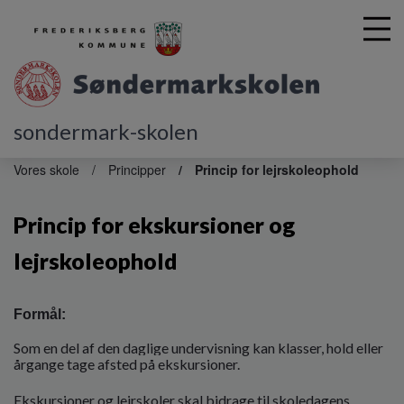
sondermark-skolen
G
å
Vores skole
Principper
Princip for lejrskoleophold
t
i
Princip for ekskursioner og
l
h
lejrskoleophold
o
v
e
Formål:
d
i
Som en del af den daglige undervisning kan klasser, hold eller
n
årgange tage afsted på ekskursioner.
d
h
Ekskursioner og lejrskoler skal bidrage til skoledagens