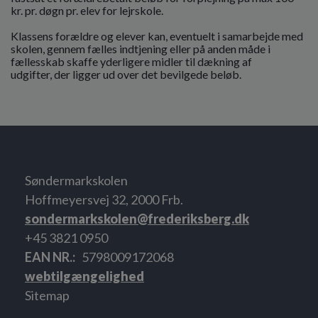
kr. pr. døgn pr. elev for lejrskole.
Klassens forældre og elever kan, eventuelt i samarbejde med
skolen, gennem fælles indtjening eller på anden måde i
fællesskab skaffe yderligere midler til dækning af
udgifter, der ligger ud over det bevilgede beløb.
Søndermarkskolen
Hoffmeyersvej 32, 2000 Frb.
sondermarkskolen@frederiksberg.dk
+45 3821 0950
EAN NR.
5798009172068
webtilgængelighed
Sitemap