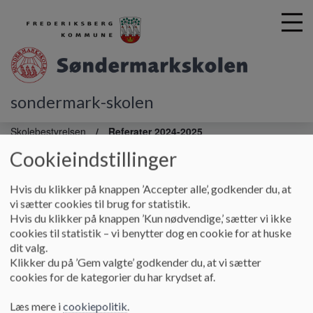
sondermark-skolen
G
å
Skolebestyrelsen
Referater 2024-2025
t
Cookieindstillinger
i
Referater 2024-2025
l
h
Hvis du klikker på knappen ’Accepter alle’, godkender du, at
o
vi sætter cookies til brug for statistik.
v
Referater fra skolebestyrelsesmøder 2024-25
Hvis du klikker på knappen ’Kun nødvendige,’ sætter vi ikke
e
cookies til statistik – vi benytter dog en cookie for at huske
d
SB-møder:
dit valg.
i
2024
Klikker du på ’Gem valgte’ godkender du, at vi sætter
Referat af møde torsdag d. 22. august
n
Referat af møde mandag d. 24. september
2024
cookies for de kategorier du har krydset af.
d
Referat af møde mandag d. 28. oktober
2024
h
Referat af møde mandag d. 9. december
2024
Læs mere i
cookiepolitik
.