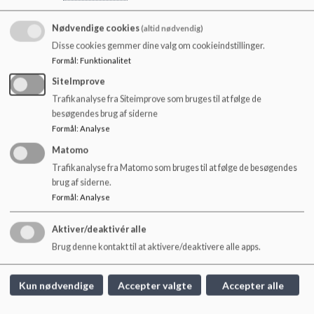
o
Referat af møde onsdag d. 15. januar 2025
l
Referat af møde torsdag d. 27. februar 2025
Nødvendige cookies
(altid nødvendig)
d
Referat af møde onsdag d. 2. april 2025
Disse cookies gemmer dine valg om cookieindstillinger.
e
Referat af møde tirsdag d. 6. maj 2025
Formål
:
Funktionalitet
t
Referat af møde tirsdag d. 17. juni 2025
SiteImprove
Trafikanalyse fra Siteimprove som bruges til at følge de
besøgendes brug af siderne
Kontaktforældremøder:
Formål
:
Analyse
Referat af møde tirsdag d. 12. november
Matomo
Trafikanalyse fra Matomo som bruges til at følge de besøgendes
brug af siderne.
Formål
:
Analyse
Søndermarkskolen
Hoffmeyersvej 32, 2000 Frb.
Aktiver/deaktivér alle
Brug denne kontakt til at aktivere/deaktivere alle apps.
sondermarkskolen@frederiksberg.dk
+45 3821 0950
Kun nødvendige
Accepter valgte
Accepter alle
EAN NR.
5798009172068
webtilgængelighed