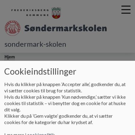
sondermark-skolen
G
å
Hjem
t
i
Cookieindstillinger
Samarbejde med FCK
l
h
Hvis du klikker på knappen ’Accepter alle’, godkender du, at
o
vi sætter cookies til brug for statistik.
v
Skolen arbejder tæt sammen med klubben om at skabe en
Hvis du klikker på knappen ’Kun nødvendige,’ sætter vi ikke
e
god hverdag for alle elever i udskolingen. Skolen har en
cookies til statistik – vi benytter dog en cookie for at huske
d
koordinator på hver årgang (en lærer fra årgangsteamet),
dit valg.
i
som har fastlagte møder og er i tæt og løbende kontakt med
Klikker du på ’Gem valgte’ godkender du, at vi sætter
n
klubbens trænere. Formålet med denne kontakt er at sikre en
cookies for de kategorier du har krydset af.
d
optimal planlægning af skolehverdagen for alle elever og
h
understøtte det vigtige fællesskab i skolen.
Læs mere i
cookiepolitik
.