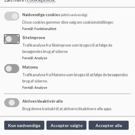
o
Eleverne fra F.C. København Talent bliver fordelt i
l
udskolingsklasserne og går i skole på lige vilkår som alle
d
Nødvendige cookies
(altid nødvendig)
andre elever på Søndermarkskolen.
e
Disse cookies gemmer dine valg om cookieindstillinger.
t
Formål
:
Funktionalitet
Samarbejdet giver blandt andet skolen mulighed for
virksomhedsbesøg i Parken, samarbejde med mentaltrænere,
SiteImprove
en årlig fællesskabsdag arrangeret af F.C. København, faglige
Trafikanalyse fra Siteimprove som bruges til at følge de
oplæg for personalet og meget mere.
besøgendes brug af siderne
https://www.fck.dk/nyhed/fcks-talenter-skal-gaa-paa-
Formål
:
Analyse
soendermarkskolen-paa-frederiksberg
Matomo
Trafikanalyse fra Matomo som bruges til at følge de besøgendes
brug af siderne.
Formål
:
Analyse
Søndermarkskolen
Aktiver/deaktivér alle
Hoffmeyersvej 32, 2000 Frb.
Brug denne kontakt til at aktivere/deaktivere alle apps.
sondermarkskolen@frederiksberg.dk
+45 3821 0950
Kun nødvendige
Accepter valgte
Accepter alle
EAN NR.
5798009172068